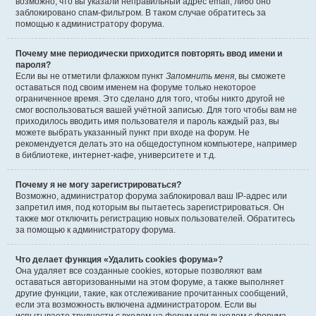
возможно, что вы указали неправильный адрес email, либо оно
заблокировано спам-фильтром. В таком случае обратитесь за
помощью к администратору форума.
Почему мне периодически приходится повторять ввод имени и
пароля?
Если вы не отметили флажком пункт
Запомнить меня
, вы сможете
оставаться под своим именем на форуме только некоторое
ограниченное время. Это сделано для того, чтобы никто другой не
смог воспользоваться вашей учётной записью. Для того чтобы вам не
приходилось вводить имя пользователя и пароль каждый раз, вы
можете выбрать указанный пункт при входе на форум. Не
рекомендуется делать это на общедоступном компьютере, например
в библиотеке, интернет-кафе, университете и т.д.
Почему я не могу зарегистрироваться?
Возможно, администратор форума заблокировал ваш IP-адрес или
запретил имя, под которым вы пытаетесь зарегистрироваться. Он
также мог отключить регистрацию новых пользователей. Обратитесь
за помощью к администратору форума.
Что делает функция «Удалить cookies форума»?
Она удаляет все созданные cookies, которые позволяют вам
оставаться авторизованными на этом форуме, а также выполняет
другие функции, такие, как отслеживание прочитанных сообщений,
если эта возможность включена администратором. Если вы