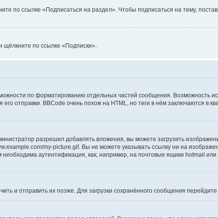
ите по ссылке «Подписаться на раздел». Чтобы подписаться на тему, постав
и щёлкните по ссылке «Подписки».
можности по форматированию отдельных частей сообщения. Возможность ис
го отправки. BBCode очень похож на HTML, но теги в нём заключаются в квадр
инистратор разрешил добавлять вложения, вы можете загрузить изображение
w.example.com/my-picture.gif. Вы не можете указывать ссылку ни на изображ
 необходима аутентификация, как, например, на почтовые ящики hotmail или
нчить и отправить их позже. Для загрузки сохранённого сообщения перейдит