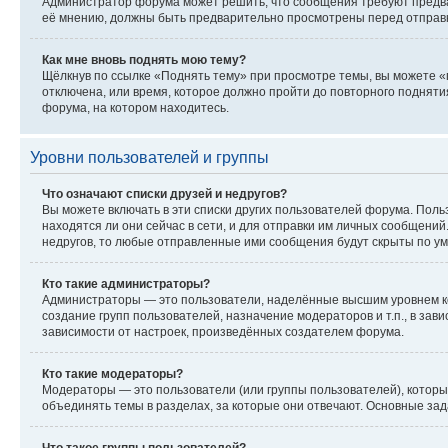
Администратор форума может решить, что сообщения требуют предвар
её мнению, должны быть предварительно просмотрены перед отправ
Как мне вновь поднять мою тему?
Щёлкнув по ссылке «Поднять тему» при просмотре темы, вы можете «п
отключена, или время, которое должно пройти до повторного подняти
форума, на котором находитесь.
Уровни пользователей и группы
Что означают списки друзей и недругов?
Вы можете включать в эти списки других пользователей форума. Поль
находятся ли они сейчас в сети, и для отправки им личных сообщени
недругов, то любые отправленные ими сообщения будут скрыты по у
Кто такие администраторы?
Администраторы — это пользователи, наделённые высшим уровнем ко
создание групп пользователей, назначение модераторов и т.п., в за
зависимости от настроек, произведённых создателем форума.
Кто такие модераторы?
Модераторы — это пользователи (или группы пользователей), которы
объединять темы в разделах, за которые они отвечают. Основные з