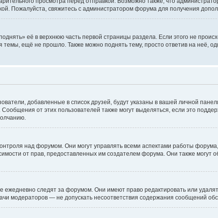
ительного просмотра перед отправкой. Возможно также, что администратор в
кой. Пожалуйста, свяжитесь с администратором форума для получения допо
однять» её в верхнюю часть первой страницы раздела. Если этого не происхо
я темы, ещё не прошло. Также можно поднять тему, просто ответив на неё, о
зователи, добавленные в список друзей, будут указаны в вашей личной пане
й. Сообщения от этих пользователей также могут выделяться, если это подде
молчанию.
нтроля над форумом. Они могут управлять всеми аспектами работы форума, 
висимости от прав, предоставленных им создателем форума. Они также могут 
е ежедневно следят за форумом. Они имеют право редактировать или удалять
адачи модераторов — не допускать несоответствия содержания сообщений об