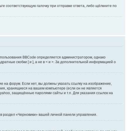
ьте соответствующую галочку при отправке ответа, либо щёлкните по
пользования BBCode определяется администратором, однако
атные скобки [ и ], а не в < и >. За дополнительной информацией о
 на форум. Если нет, вы должны указать ссылку на изображение,
ения, хранящиеся на вашем компьютере (если он не является
 yahoo, защищённые паролями сайты и т.п. Для указания ссылок на
е в раздел «Черновики» вашей личной панели управления.