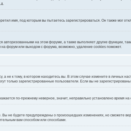
.д.
ретил имя, под которым вы пытаетесь зарегистрироваться. Он также мог отк
ся авторизованными на этом форуме, а также выполняет другие функции, так
 на форум или выходом с форума, возможно, удаление cookies поможет.
 а не к тому, в котором находитесь вы. В этом случае измените в личных наст
 могут только зарегистрированные пользователи. Если вы не зарегистрированы
бражается по-прежнему неверное, значит, неправильно установлено время н
. Вы не будете предупреждены о произошедших изменениях, но сможете верн
ительным вам способом или способами.