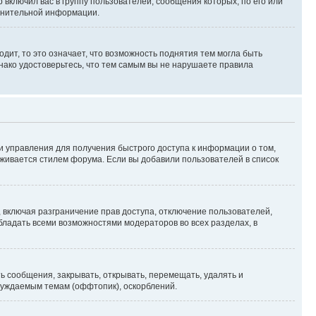
ключил вас в группу пользователей, сообщения которых, по его или
лнительной информации.
дит, то это означает, что возможность поднятия тем могла быть
днако удостоверьтесь, что тем самым вы не нарушаете правила
ли управления для получения быстрого доступа к информации о том,
рживается стилем форума. Если вы добавили пользователей в список
включая разграничение прав доступа, отключение пользователей,
обладать всеми возможностями модераторов во всех разделах, в
 сообщения, закрывать, открывать, перемещать, удалять и
суждаемым темам (оффтопик), оскорблений.