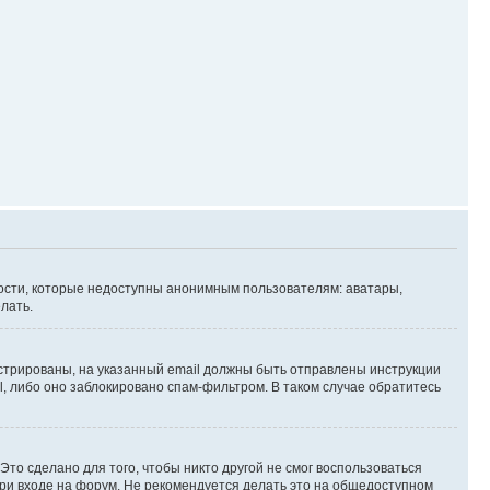
ности, которые недоступны анонимным пользователям: аватары,
лать.
истрированы, на указанный email должны быть отправлены инструкции
l, либо оно заблокировано спам-фильтром. В таком случае обратитесь
Это сделано для того, чтобы никто другой не смог воспользоваться
при входе на форум. Не рекомендуется делать это на общедоступном