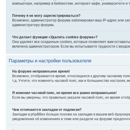
компьютере, например в библиотеке, интернет-кафе, университете и т
Почему я не могу зарегистрироваться?
Возможно, администратор форума заблокировал ваш IP-адрес или зап
администратору форума.
Что делает функция «Удалить cookies форума»?
Она удаляет все созданные cookies, которые позволяют вам оставать
включена администратором. Если вы испытываете трудности с входом
Параметры и настройки пользователя
На форуме неправильное время!
Возможно, отображается время, относящееся к другому часовому поясу,
т.д. Учтите, что изменять часовой пояс, как и большинство настроек,
Я изменил часовой пояс, но время все равно неправильное!
Если вы уверены, что правильно указали часовой пояс, но время ото
Чем отличаются закладки от подписки?
Закладки в phpBBex больше похожи на закладки в вашем веб-браузере
уведомления об изменениях в теме или разделе на форуме предпочт