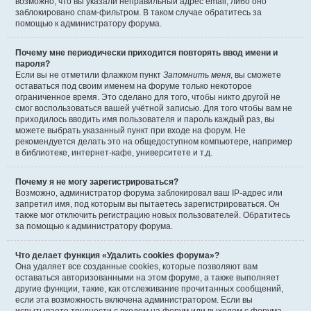
возможно, что вы указали неправильный адрес email, либо оно
заблокировано спам-фильтром. В таком случае обратитесь за
помощью к администратору форума.
Почему мне периодически приходится повторять ввод имени и
пароля?
Если вы не отметили флажком пункт
Запомнить меня
, вы сможете
оставаться под своим именем на форуме только некоторое
ограниченное время. Это сделано для того, чтобы никто другой не
смог воспользоваться вашей учётной записью. Для того чтобы вам не
приходилось вводить имя пользователя и пароль каждый раз, вы
можете выбрать указанный пункт при входе на форум. Не
рекомендуется делать это на общедоступном компьютере, например
в библиотеке, интернет-кафе, университете и т.д.
Почему я не могу зарегистрироваться?
Возможно, администратор форума заблокировал ваш IP-адрес или
запретил имя, под которым вы пытаетесь зарегистрироваться. Он
также мог отключить регистрацию новых пользователей. Обратитесь
за помощью к администратору форума.
Что делает функция «Удалить cookies форума»?
Она удаляет все созданные cookies, которые позволяют вам
оставаться авторизованными на этом форуме, а также выполняет
другие функции, такие, как отслеживание прочитанных сообщений,
если эта возможность включена администратором. Если вы