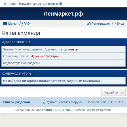
Интернет-магазин напольных покрытий
Ленмаркет.рф
Меню
FAQ
Регистрация
Вход
Наша команда
АДМИНИСТРАТОРЫ
Звание, Имя пользователя
Администратор
master
Основная группа
Администраторы
Модератор
Все разделы
СУПЕРМОДЕРАТОРЫ
Не найдено ни одного пользователя по заданным критериям
Перейти
Список разделов
Удалить cookies форума
Часовой пояс:
UTC+03:00
Создано на основе
phpBBex
© 2016
phpBB
Limited,
Vegalogic
Software