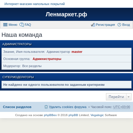
Интернет-магазин напольных покрытий
Ленмаркет.рф
Меню
FAQ
Регистрация
Вход
Наша команда
АДМИНИСТРАТОРЫ
Звание, Имя пользователя
Администратор
master
Основная группа
Администраторы
Модератор
Все разделы
СУПЕРМОДЕРАТОРЫ
Не найдено ни одного пользователя по заданным критериям
Перейти
Список разделов
Удалить cookies форума
Часовой пояс:
UTC+03:00
Создано на основе
phpBBex
© 2016
phpBB
Limited,
Vegalogic
Software