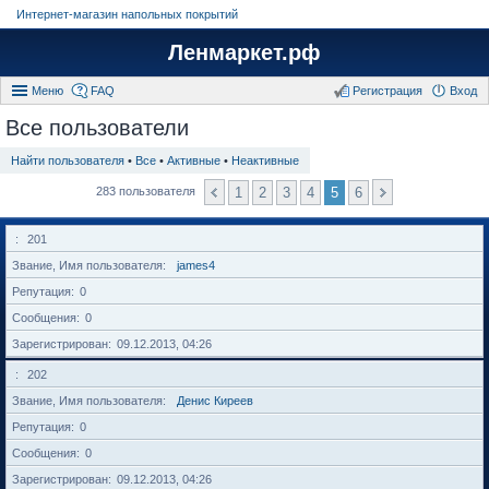
Интернет-магазин напольных покрытий
Ленмаркет.рф
Меню
FAQ
Регистрация
Вход
Все пользователи
Найти пользователя
•
Все
•
Активные
•
Неактивные
1
2
3
4
5
6
283 пользователя
201
Звание, Имя пользователя
james4
Репутация
0
Сообщения
0
Зарегистрирован
09.12.2013, 04:26
202
Звание, Имя пользователя
Денис Киреев
Репутация
0
Сообщения
0
Зарегистрирован
09.12.2013, 04:26