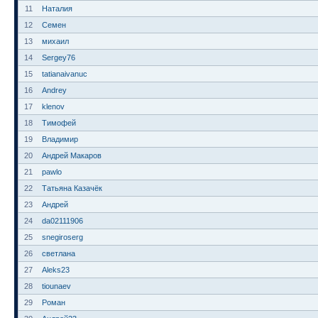
11
Наталия
12
Семен
13
михаил
14
Sergey76
15
tatianaivanuc
16
Andrey
17
klenov
18
Тимофей
19
Владимир
20
Андрей Макаров
21
pawlo
22
Татьяна Казачёк
23
Андрей
24
da02111906
25
snegiroserg
26
светлана
27
Aleks23
28
tiounaev
29
Роман