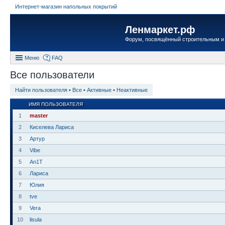
Интернет-магазин напольных покрытий
Ленмаркет.рф
Форум, посвящённый строительным и
Меню
FAQ
Все пользователи
Найти пользователя
•
Все
•
Активные
•
Неактивные
ИМЯ ПОЛЬЗОВАТЕЛЯ
1
master
2
Киселева Лариса
3
Артур
4
Vibe
5
An1T
6
Лариса
7
Юлия
8
tve
9
Vera
10
lisula