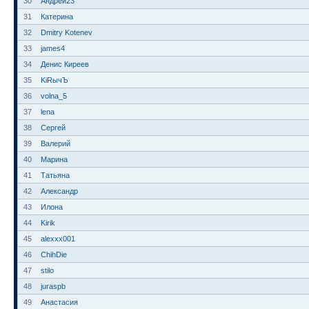
30
Андрей23
31
Катерина
32
Dmitry Kotenev
33
james4
34
Денис Киреев
35
KiRычЪ
36
volna_5
37
lena
38
Сергей
39
Валерий
40
Марина
41
Татьяна
42
Александр
43
Илона
44
Kirik
45
alexxx001
46
ChihDie
47
stilo
48
juraspb
49
Анастасия