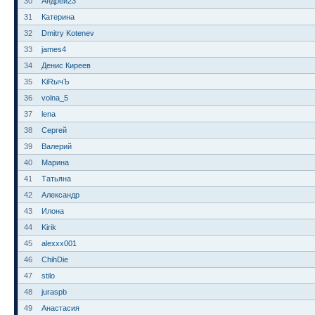
30
Андрей23
31
Катерина
32
Dmitry Kotenev
33
james4
34
Денис Киреев
35
KiRычЪ
36
volna_5
37
lena
38
Сергей
39
Валерий
40
Марина
41
Татьяна
42
Александр
43
Илона
44
Kirik
45
alexxx001
46
ChihDie
47
stilo
48
juraspb
49
Анастасия