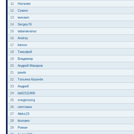
11
Наталия
12
Семен
13
михаил
14
Sergey76
15
tatianaivanuc
16
Andrey
17
klenov
18
Тимофей
19
Владимир
20
Андрей Макаров
21
pawlo
22
Татьяна Казачёк
23
Андрей
24
da02111906
25
snegiroserg
26
светлана
27
Aleks23
28
tiounaev
29
Роман