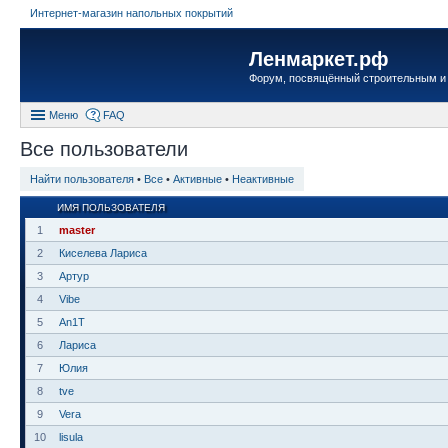
Интернет-магазин напольных покрытий
Ленмаркет.рф
Форум, посвящённый строительным и
Меню
FAQ
Все пользователи
Найти пользователя
•
Все
•
Активные
•
Неактивные
ИМЯ ПОЛЬЗОВАТЕЛЯ
1
master
2
Киселева Лариса
3
Артур
4
Vibe
5
An1T
6
Лариса
7
Юлия
8
tve
9
Vera
10
lisula