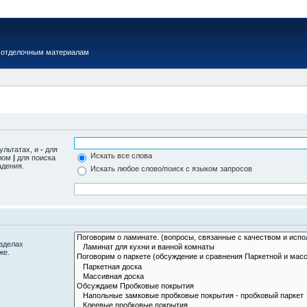
 отделочным материалам
ультатах, и
-
для
Искать все слова
олом
|
для поиска
адения.
Искать любое слово/поиск с языком запросов
азделах
же.