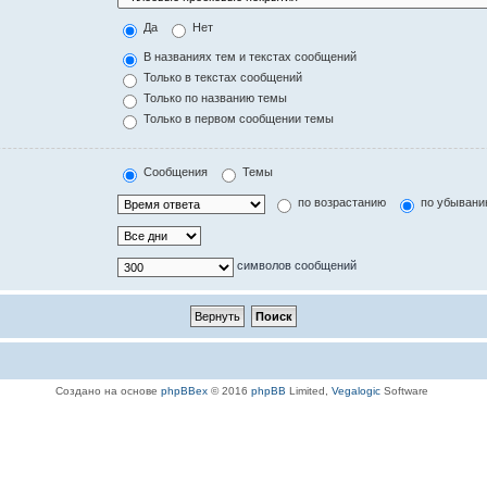
Да
Нет
В названиях тем и текстах сообщений
Только в текстах сообщений
Только по названию темы
Только в первом сообщении темы
Сообщения
Темы
по возрастанию
по убыван
символов сообщений
Создано на основе
phpBBex
© 2016
phpBB
Limited,
Vegalogic
Software