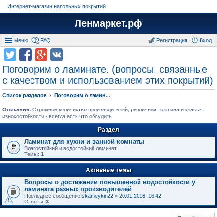
Интернет-магазин напольных покрытий
Ленмаркет.рф
Меню
FAQ
Регистрация
Вход
Поговорим о ламинате. (вопросы, связанные
с качеством и использованием этих покрытий)
Список разделов
Поговорим о ламинате. (вопросы, связанные с качеством и использованием этих покрытий)
Описание:
Огромное количество производителей, различная толщина и классы
износостойкости - всегда есть что обсудить
Раздел
Ламинат для кухни и ванной комнаты
Влагостойкий и водостойкий ламинат
Темы:
1
Активные темы
Вопросы о достижении повышенной водостойкости у
ламината разных производителей
Последнее сообщение
skameykin22
«
20.01.2018, 16:42
Ответы:
3