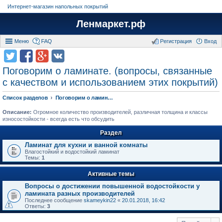
Интернет-магазин напольных покрытий
Ленмаркет.рф
Меню
FAQ
Регистрация
Вход
Поговорим о ламинате. (вопросы, связанные
с качеством и использованием этих покрытий)
Список разделов
Поговорим о ламинате. (вопросы, связанные с качеством и использованием этих покрытий)
Описание:
Огромное количество производителей, различная толщина и классы
износостойкости - всегда есть что обсудить
Раздел
Ламинат для кухни и ванной комнаты
Влагостойкий и водостойкий ламинат
Темы:
1
Активные темы
Вопросы о достижении повышенной водостойкости у
ламината разных производителей
Последнее сообщение
skameykin22
«
20.01.2018, 16:42
Ответы:
3