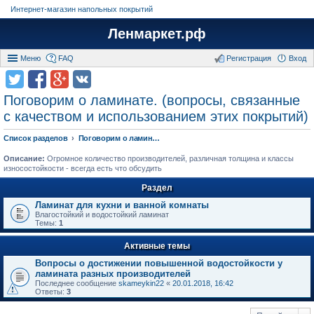
Интернет-магазин напольных покрытий
Ленмаркет.рф
Меню
FAQ
Регистрация
Вход
Поговорим о ламинате. (вопросы, связанные
с качеством и использованием этих покрытий)
Список разделов
Поговорим о ламинате. (вопросы, связанные с качеством и использованием этих покрытий)
Описание:
Огромное количество производителей, различная толщина и классы
износостойкости - всегда есть что обсудить
Раздел
Ламинат для кухни и ванной комнаты
Влагостойкий и водостойкий ламинат
Темы:
1
Активные темы
Вопросы о достижении повышенной водостойкости у
ламината разных производителей
Последнее сообщение
skameykin22
«
20.01.2018, 16:42
Ответы:
3