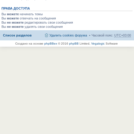
ПРАВА ДОСТУПА
Вы
можете
начинать темы
Вы
можете
отвечать на сообщения
Вы
не можете
редактировать свои сообщения
Вы
не можете
удалять свои сообщения
Список разделов
Удалить cookies форума
Часовой пояс:
UTC+03:00
Создано на основе
phpBBex
© 2016
phpBB
Limited,
Vegalogic
Software