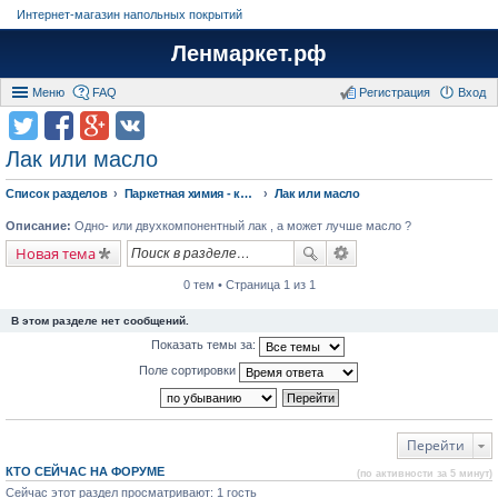
Интернет-магазин напольных покрытий
Ленмаркет.рф
Меню
FAQ
Регистрация
Вход
Лак или масло
Список разделов
Паркетная химия - клея, лаки, масло и средства по уходу за паркетом
Лак или масло
Описание:
Одно- или двухкомпонентный лак , а может лучше масло ?
Новая тема
0 тем • Страница 1 из 1
В этом разделе нет сообщений.
Показать темы за:
Поле сортировки
Перейти
КТО СЕЙЧАС НА ФОРУМЕ
(по активности за 5 минут)
Сейчас этот раздел просматривают: 1 гость