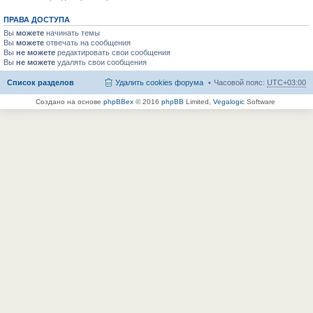
ПРАВА ДОСТУПА
Вы
можете
начинать темы
Вы
можете
отвечать на сообщения
Вы
не можете
редактировать свои сообщения
Вы
не можете
удалять свои сообщения
Список разделов
Удалить cookies форума
Часовой пояс:
UTC+03:00
Создано на основе
phpBBex
© 2016
phpBB
Limited,
Vegalogic
Software