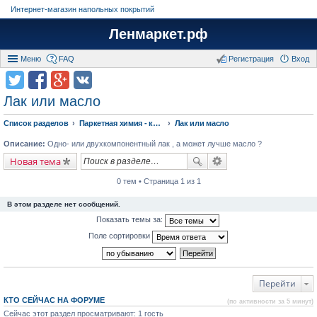
Интернет-магазин напольных покрытий
Ленмаркет.рф
Меню
FAQ
Регистрация
Вход
Лак или масло
Список разделов
Паркетная химия - клея, лаки, масло и средства по уходу за паркетом
Лак или масло
Описание:
Одно- или двухкомпонентный лак , а может лучше масло ?
Новая тема
0 тем • Страница 1 из 1
В этом разделе нет сообщений.
Показать темы за:
Поле сортировки
Перейти
КТО СЕЙЧАС НА ФОРУМЕ
(по активности за 5 минут)
Сейчас этот раздел просматривают: 1 гость