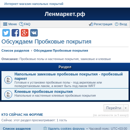
Интернет-магазин напольных покрытий
Ленмаркет.рф
Меню
FAQ
Регистрация
Вход
Обсуждаем Пробковые покрытия
Список разделов
Обсуждаем Пробковые покрытия
Описание:
Пробковые полы и настенные покрытия, замковые и клеевые
Раздел
Напольные замковые пробковые покрытия - пробковый
паркет
Готовые к установке пробковые полы - под акриловым или
полиуретановым лаком, а может быть под лаком WRT
Клеевые пробковые покрытия
Напольные и настенные клеевые пробковые покрытия
Перейти
КТО СЕЙЧАС НА ФОРУМЕ
(по активности за 5 минут)
Сейчас этот раздел просматривают: 1 гость
Список разделов
Удалить cookies форума
Часовой пояс:
UTC+03:00