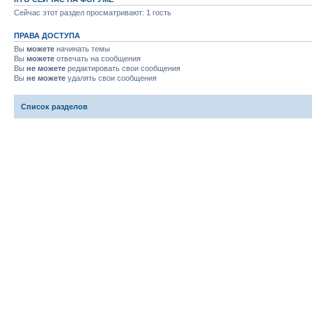
Сейчас этот раздел просматривают: 1 гость
ПРАВА ДОСТУПА
Вы
можете
начинать темы
Вы
можете
отвечать на сообщения
Вы
не можете
редактировать свои сообщения
Вы
не можете
удалять свои сообщения
Список разделов