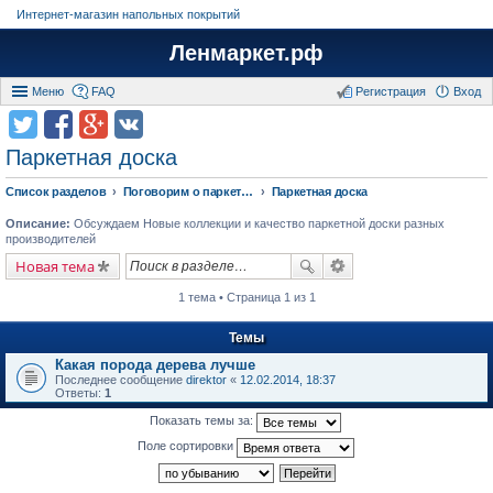
Интернет-магазин напольных покрытий
Ленмаркет.рф
Меню
FAQ
Регистрация
Вход
Паркетная доска
Список разделов
Поговорим о паркете (обсуждение и сравнения Паркетной и массивной доски разных производителей)
Паркетная доска
Описание:
Обсуждаем Новые коллекции и качество паркетной доски разных
производителей
Новая тема
1 тема • Страница 1 из 1
Темы
Какая порода дерева лучше
Последнее сообщение
direktor
«
12.02.2014, 18:37
Ответы:
1
Показать темы за:
Поле сортировки