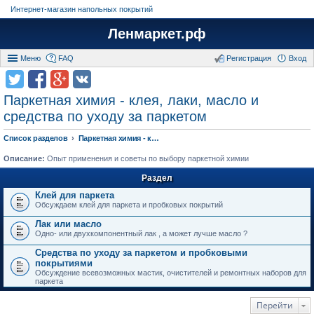
Интернет-магазин напольных покрытий
Ленмаркет.рф
Меню
FAQ
Регистрация
Вход
Паркетная химия - клея, лаки, масло и
средства по уходу за паркетом
Список разделов
Паркетная химия - клея, лаки, масло и средства по уходу за паркетом
Описание:
Опыт применения и советы по выбору паркетной химии
Раздел
Клей для паркета
Обсуждаем клей для паркета и пробковых покрытий
Лак или масло
Одно- или двухкомпонентный лак , а может лучше масло ?
Средства по уходу за паркетом и пробковыми
покрытиями
Обсуждение всевозможных мастик, очистителей и ремонтных наборов для
паркета
Перейти