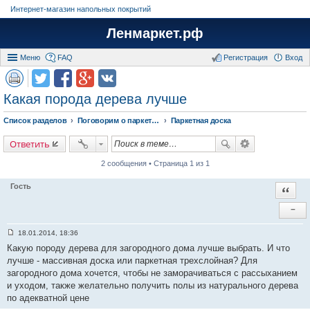
Интернет-магазин напольных покрытий
Ленмаркет.рф
Меню
FAQ
Регистрация
Вход
Какая порода дерева лучше
Список разделов
Поговорим о паркете (обсуждение и сравнения Паркетной и массивной доски разных производителей)
Паркетная доска
Ответить
2 сообщения • Страница 1 из 1
Гость
Цитат
−
18.01.2014, 18:36
С
Какую породу дерева для загородного дома лучше выбрать. И что
о
о
лучше - массивная доска или паркетная трехслойная? Для
б
загородного дома хочется, чтобы не заморачиваться с рассыханием
щ
е
и уходом, также желательно получить полы из натурального дерева
н
по адекватной цене
и
е