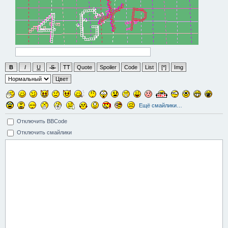
B
I
U
S
TT
Quote
Spoiler
Code
List
[*]
Img
Цвет
Ещё смайлики…
Отключить BBCode
Отключить смайлики