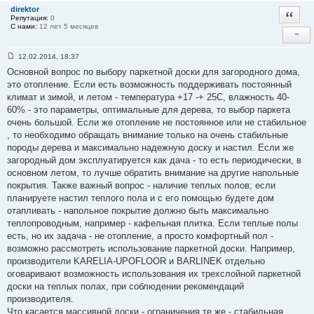
#
direktor
Цитат
1
Репутация:
0
С нами:
12 лет 5 месяцев
−
12.02.2014, 18:37
С
Основной вопрос по выбору паркетной доски для загородного дома,
о
о
это отопление. Если есть возможность поддерживать постоянный
б
климат и зимой, и летом - температура +17 -+ 25С, влажность 40-
щ
е
60% - это параметры, оптимальные для дерева, то выбор паркета
н
очень большой. Если же отопление не постоянное или не стабильное
и
е
, то необходимо обращать внимание только на очень стабильные
#
породы дерева и максимально надежную доску и настил. Если же
2
загородный дом эксплуатируется как дача - то есть периодически, в
основном летом, то лучше обратить внимание на другие напольные
покрытия. Также важный вопрос - наличие теплых полов; если
планируете настил теплого пола и с его помощью будете дом
отапливать - напольное покрытие должно быть максимально
теплопроводным, например - кафельная плитка. Если теплые полы
есть, но их задача - не отопление, а просто комфортный пол -
возможно рассмотреть использование паркетной доски. Например,
производители KARELIA-UPOFLOOR и BARLINEK отдельно
оговаривают возможность использования их трехслойной паркетной
доски на теплых полах, при соблюдении рекомендаций
производителя.
Что касается массивной доски - ограничения те же - стабильная